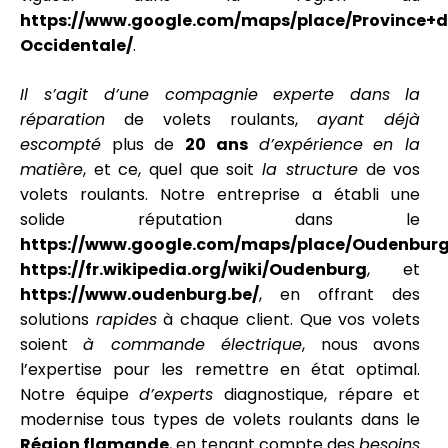
https://www.google.com/maps/place/Province+d
Occidentale/
.
Il s’agit d’une
compagnie
experte dans
la
réparation
de volets roulants,
ayant déjà
escompté
plus de
20 ans
d’expérience
en la
matière
, et ce, quel que soit
la structure
de vos
volets roulants. Notre entreprise a établi une
solide réputation dans le
https://www.google.com/maps/place/Oudenburg
https://fr.wikipedia.org/wiki/Oudenburg
, et
https://www.oudenburg.be/
, en offrant des
solutions
rapides
à chaque client. Que vos volets
soient
à commande électrique
, nous avons
l’expertise pour les remettre en état optimal.
Notre équipe
d’experts
diagnostique, répare et
modernise tous types de volets roulants dans le
Région flamande
, en tenant compte des
besoins