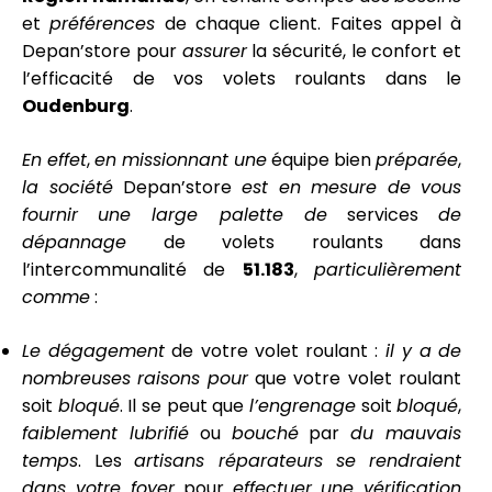
et
préférences
de chaque client. Faites appel à
Depan’store pour
assurer
la sécurité, le confort et
l’efficacité de vos volets roulants dans le
Oudenburg
.
En effet
,
en missionnant une
équipe bien
préparée
,
la société
Depan’store
est en mesure de
vous
fournir
une large palette de
services
de
dépannage
de volets roulants dans
l’intercommunalité de
51.183
,
particulièrement
comme
:
Le dégagement
de votre volet roulant :
il y a
de
nombreuses
raisons
pour
que votre volet roulant
soit
bloqué
. Il se peut que
l’engrenage
soit
bloqué
,
faiblement lubrifié
ou
bouché
par
du mauvais
temps
. Les
artisans réparateurs
se rendraient
dans votre foyer
pour
effectuer
une vérification