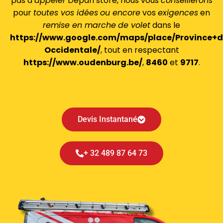
pas à
appeler
Depan’store, nous vous
conseillerons
pour
toutes vos idées
ou encore
vos
exigences
en
remise en marche
de volet
dans le
https://www.google.com/maps/place/Province+d
Occidentale/
, tout en respectant
https://www.oudenburg.be/
,
8460
et
9717
.
Réparation Volet Roulant Oudenburg*https://www.google.com/maps/place/Oudenburg,+Belgique/*https://www.oudenburg.be/*https://fr.wikipedia.org/wiki/Oudenburg*9717*8460*Flandre-Occidentale*https://www.google.com/maps/place/Province+de+Flandre-Occidentale/*https://fr.wikipedia.org/wiki/Province_de_Flandre-Occidentale*Région Flamande*https://www.vlaanderen.be/*51.183*3.000
Devis Instantané
+ 32 489 87 64 73